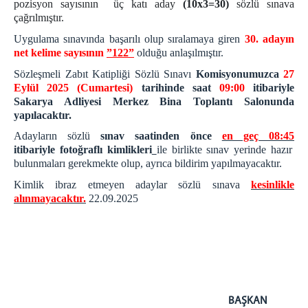
pozisyon sayısının üç katı aday
(10x3=30)
sözlü sınava
çağrılmıştır.
Uygulama sınavında başarılı olup sıralamaya giren
30. adayın
net kelime sayısının
”122”
olduğu anlaşılmıştır.
Sözleşmeli Zabıt Katipliği Sözlü Sınavı
Komisyonumuzca
27
Eylül 2025 (Cumartesi)
tarihinde saat
09:00
itibariyle
Sakarya Adliyesi Merkez Bina Toplantı Salonunda
yapılacaktır.
Adayların sözlü
sınav saatinden önce
en geç 08:45
itibariyle
fotoğraflı kimlikleri
ile birlikte sınav yerinde hazır
bulunmaları gerekmekte olup, ayrıca bildirim yapılmayacaktır.
Kimlik ibraz etmeyen adaylar sözlü sınava
kesinlikle
alınmayacaktır.
22.09.2025
BAŞKAN