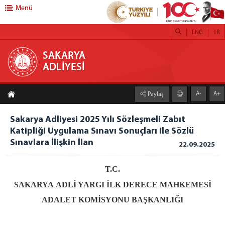
Menü
ENG
TR
SAKARYA ADLİYESİ
SAKARYA
ADLİYESİ
ANA SAYFA
A-
A+
Paylaş
ADLİYEMİZ
HAKKIMIZDA
Sakarya Adliyesi 2025 Yılı Sözleşmeli Zabıt
Katipliği Uygulama Sınavı Sonuçları ile Sözlü
MÜLHAKATLARIMIZ
Sınavlara İlişkin İlan
22.09.2025
CEZA İNFAZ KURUMLARI
ADLİ DESTEK VE MAĞDUR HİZMETLERİ MÜDÜRLÜĞÜ
T.C.
BAŞSAVCILIK
SAKARYA ADLİ YARGI İLK DERECE MAHKEMESİ
CUMHURİYET BAŞSAVCISI
ADALET KOMİSYONU BAŞKANLIĞI
CUMHURİYET BAŞSAVCI VEKİLLERİ
CUMHURİYET BAŞSAVCILIĞI