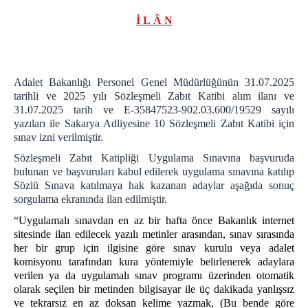
ADALET KOMİSYONU
İ L Â N
ADALET KOMİSYONU BAŞKANI
ADALET KOMİSYONU ÜYELERİ
ADALET KOMİSYONU FAALİYET RAPORLARI
Adalet Bakanlığı Personel Genel Müdürlüğünün 31.07.2025
tarihli ve 2025 yılı Sözleşmeli Zabıt Katibi alım ilanı ve
MAHKEMELER
31.07.2025 tarih ve E-35847523-902.03.600/19529 sayılı
DİĞER BİRİMLER
yazıları ile Sakarya Adliyesine 10 Sözleşmeli Zabıt Katibi için
sınav izni verilmiştir.
DENETİMLİ SERBESTLİK MÜDÜRLÜĞÜ
Sözleşmeli Zabıt Katipliği Uygulama Sınavına başvuruda
Faaliyetlerimiz
bulunan ve başvuruları kabul edilerek uygulama sınavına katılıp
İLETİŞİM
Sözlü Sınava katılmaya hak kazanan adaylar aşağıda sonuç
sorgulama ekranında ilan edilmiştir.
ANA BİNA
“Uygulamalı sınavdan en az bir hafta önce Bakanlık internet
EK BİNA
sitesinde ilan edilecek yazılı metinler arasından, sınav sırasında
DAHİLİ TELEFON LİSTESİ
her bir grup için ilgisine göre sınav kurulu veya adalet
komisyonu tarafından kura yöntemiyle belirlenerek adaylara
verilen ya da uygulamalı sınav programı üzerinden otomatik
olarak seçilen bir metinden bilgisayar ile üç dakikada yanlışsız
ve tekrarsız en az doksan kelime yazmak, (Bu bende göre