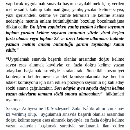
yapılacak uygulamalı sınavda başarılı sayılabilmek için; verilen
metne sadık kalınıp kalınmadığına, yanlış yazılan kelime sayısı,
yazı içerisindeki kelime ve cümle tekrarları ile kelime atlama
nedeniyle metnin anlam bütünlüğünün bozulup bozulmadığına
dikkat edilir.
Bu işlem yapılırken yanlış yazılan kelime sayısının
toplam yazılan kelime sayısına oranının yüzde yirmi beşten
fazla olması veya toplam 22 ve üzeri kelime atlanması halinde
yazılan metnin anlam bütünlüğü şartını taşımadığı kabul
edilir.”
“Uygulamalı sınavda başarılı olanlar arasından doğru kelime
sayısı esas alınmak kaydıyla; en fazla doğru kelime yazan
adaydan başlamak suretiyle sıralanarak; öncelikli mezuniyet
kontenjanı belirlenmeyen adalet komisyonlarında ise her bir
adalet komisyonu için ilan edilen pozisyon sayısının üç katı aday
sözlü sınava çağrılacaktır.
Son adayla aynı sayıda doğru kelime
yazan adayların tamamı sözlü sınava alınacaktır.
”
hükümleri
uyarınca;
Sakarya Adliyesi’ne 10 Sözleşmeli Zabıt Kâtibi alımı için sınav
izi verilmiş olup, u
ygulamalı sınavda başarılı olanlar arasından
doğru kelime sayısı esas alınmak kaydıyla; en fazla doğru kelime
yazan adaydan başlamak suretiyle sıralanarak ilan edilen